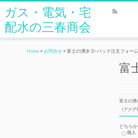
ガス・電気・宅
配水の三春商会
Home
»
お問合せ
»
富士の湧水 D-パック注文フォー
富
富士の湧
（アクア
どちらか
個人