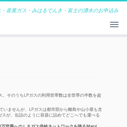
ガス・産業ガス・みはるでんき・富士の湧水のお申込み
ス。そのうちLPガスの利用世帯数は全世帯の半数を超
れていませんが、LPガスは都市部から離島や山小屋も含
ガスが、缶詰のように容器に詰めてどこへでも運べる
0万世帯へのＬＰガス供給ネットワークを誇るMarui