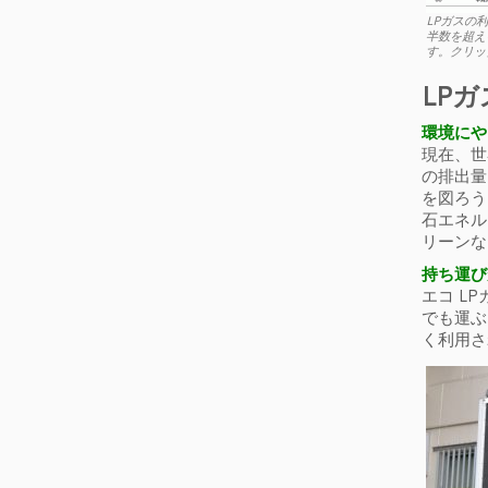
LPガスの
半数を超える
す。クリッ
LP
環境にや
現在、世
の排出量
を図ろう
石エネル
リーンな
持ち運び
エコ L
でも運ぶ
く利用さ