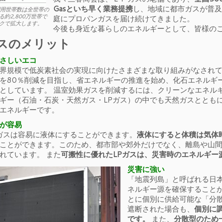
Gasといち早く業務提携
し、地域に都市ガスが普及
利用世帯数は全世帯の
約2,800万世帯で
庭にプロパンガスを届け続けてきました。
クで拡大します。
今後も身近な暮らしのエネルギーとして、皆様の
ガスのメリット
さしいエコ
界規模で低炭素社会の実現に向けたさまざまな取り組みがなされてい
を80％削減を目指し、省エネルギーの推進を始め、化石エネルギ
としています。 温室効果ガスを削減するには、クリーンなエネル
ギー（石油・石炭・天然ガス・LPガス）の中でも天然ガスととも
エネルギーです。
が容易
Pガスは容易に液体にすることができます。
液体にすると体積は気体時
ことができます。このため、都市部や郊外だけでなく、離島や山
れています。 また
可搬性に優れたLPガスは、災害時のエネルギー
災害に強い
「地震列島」と呼ばれる日
ネルギー源を確保することが
とに個別に供給可能な「分
遮断された場合も、
個別に
です。
また、
分散型のため