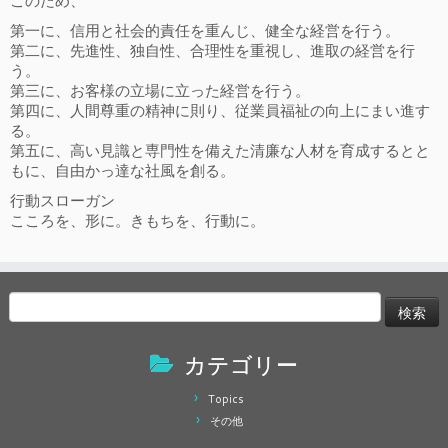
このため、
第一に、信用と社会的責任を重んじ、健全な経営を行う。
第二に、先進性、独自性、合理性を重視し、進取の経営を行
う。
第三に、お客様の立場に立った経営を行う。
第四に、人間尊重の精神に則り、従業員福祉の向上にまい進す
る。
第五に、高い見識と専門性を備えた清廉な人材を育成するとと
もに、自由かっ達な社風を創る。
行動スローガン
こころを、形に。きもちを、行動に。
検
索:
カテゴリー
Topics
その他